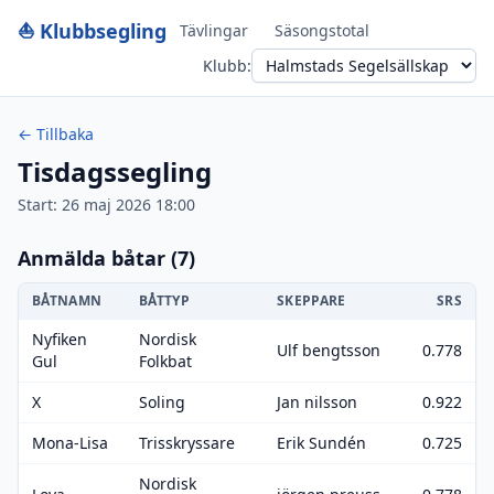
⛵ Klubbsegling
Tävlingar
Säsongstotal
Klubb:
← Tillbaka
Tisdagssegling
Start: 26 maj 2026 18:00
Anmälda båtar (7)
BÅTNAMN
BÅTTYP
SKEPPARE
SRS
Nyfiken
Nordisk
Ulf bengtsson
0.778
Gul
Folkbat
X
Soling
Jan nilsson
0.922
Mona-Lisa
Trisskryssare
Erik Sundén
0.725
Nordisk