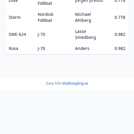
Lova
jörgen preuss
0.778
Folkbat
Nordisk
Michael
Storm
0.778
Folkbat
Ahlberg
Lasse
SWE-624
J-70
0.982
Smedberg
Rosa
J-70
Anders
0.982
Data från
klubbsegling.se