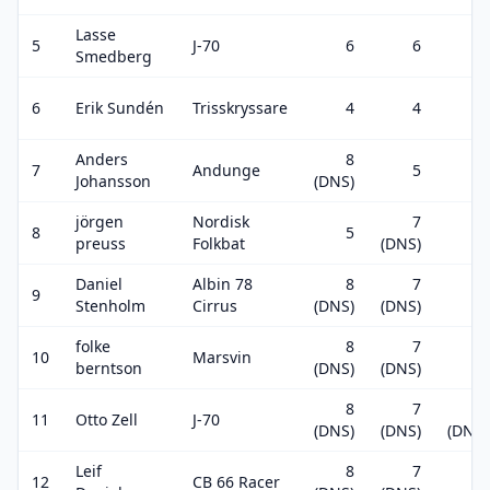
Lasse
5
J-70
6
6
1
Smedberg
6
Erik Sundén
Trisskryssare
4
4
4
Anders
8
7
Andunge
5
7
Johansson
(DNS)
jörgen
Nordisk
7
8
5
11
preuss
Folkbat
(DNS)
Daniel
Albin 78
8
7
9
8
Stenholm
Cirrus
(DNS)
(DNS)
folke
8
7
10
Marsvin
6
berntson
(DNS)
(DNS)
8
7
13
11
Otto Zell
J-70
(DNS)
(DNS)
(DNS)
Leif
8
7
12
CB 66 Racer
10