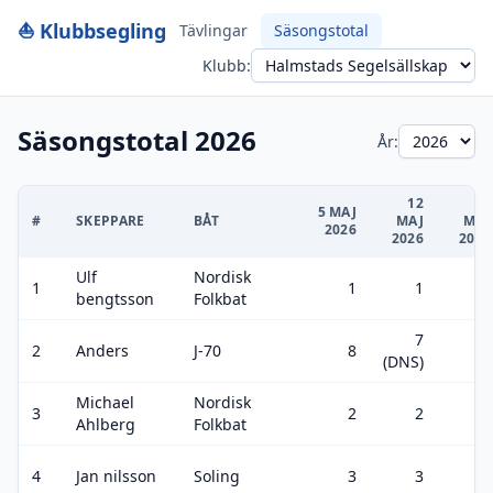
⛵ Klubbsegling
Tävlingar
Säsongstotal
Klubb:
Säsongstotal 2026
År:
12
19
5 MAJ
#
SKEPPARE
BÅT
MAJ
MAJ
2026
2026
2026
Ulf
Nordisk
1
1
1
9
bengtsson
Folkbat
7
2
Anders
J-70
8
2
(DNS)
Michael
Nordisk
3
2
2
5
Ahlberg
Folkbat
4
Jan nilsson
Soling
3
3
3